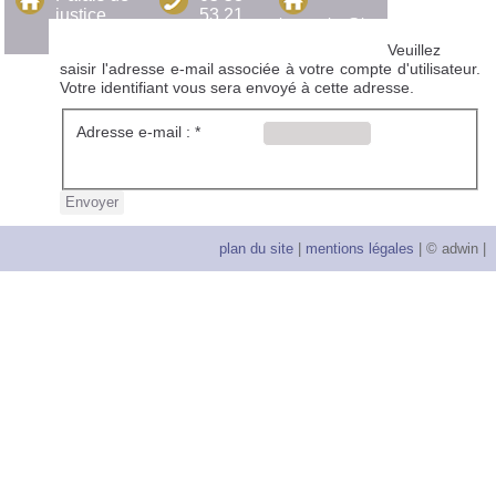
justice
53 21
batonnier@barreau-
19 bis
34
perigueux.fr
Veuillez
cours
saisir l'adresse e-mail associée à votre compte d'utilisateur.
Montaigne
Votre identifiant vous sera envoyé à cette adresse.
24000
PÉRIGUEUX
Adresse e-mail :
*
Envoyer
plan du site
|
mentions légales
| © adwin |