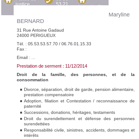
justice
53 21
batonnier@barreau-
19 bis
34
perigueux.fr
Maryline
cours
BERNARD
Montaigne
24000
31 Rue Antoine Gadaud
PÉRIGUEUX
24000 PERIGUEUX
Tél. : 05.53.53.57.70 / 06.76.01.15.33
Fax :
Email :
...
Prestation de serment : 11/12/2014
Droit de la famille, des personnes, et de la
consommation
Divorce, séparation, droit de garde, pension alimentaire,
prestation compensatoire
Adoption, filiation et Contestation / reconnaissance de
paternité
Successions, donations, héritages, testaments
Droit du surendettement et défense des personnes
surendettées
Responsabilité civile, sinistres, accidents, dommages et
intérêts